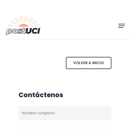
Skip
to
Men
main
content
VOLVER A INICIO
Contáctenos