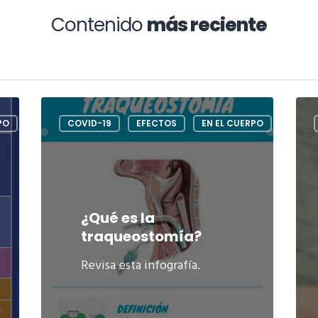
Contenido
más reciente
PO
COVID-19
EFECTOS
EN EL CUERPO
¿Qué es la
traqueostomía?
Revisa esta infografía.