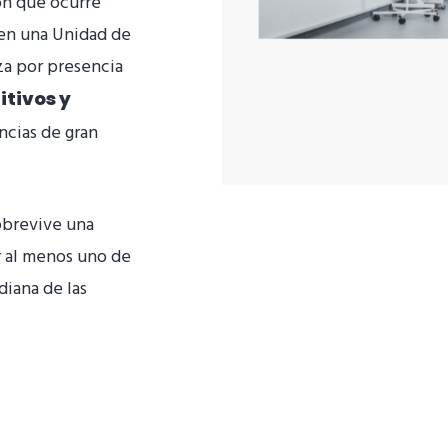
ón que ocurre
en una Unidad de
iza por presencia
itivos y
cias de gran
brevive una
r al menos uno de
diana de las