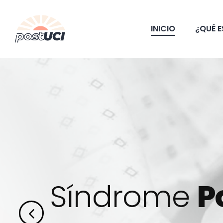
Skip
to
INICIO
¿QUÉ E
main
content
Síndrome
P