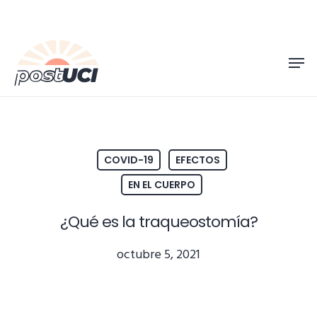
Skip
to
Men
main
content
COVID-19
EFECTOS
EN EL CUERPO
¿Qué es la traqueostomía?
octubre 5, 2021